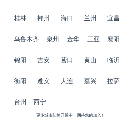
桂林
郴州
海口
兰州
宜昌
乌鲁木齐
泉州
金华
三亚
襄阳
锦阳
吉安
营口
黄山
临沂
衡阳
遵义
大连
嘉兴
拉萨
台州
西宁
更多城市陆续开通中，期待您的加入!