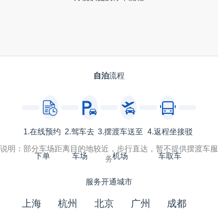
自泊
流程
1.在线预约
2.驾车去
3.摆渡车送至
4.返程坐接驳
说明：部分车场距离目的地较近，步行直达，暂不提供摆渡车服
下单
车场
机场
车取车
务
服务开通城市
上海
杭州
北京
广州
成都