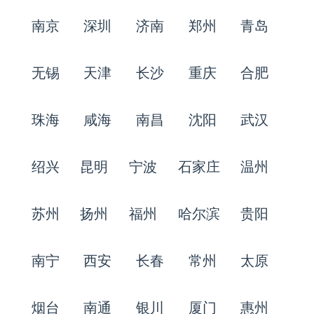
南京
深圳
济南
郑州
青岛
无锡
天津
长沙
重庆
合肥
珠海
咸海
南昌
沈阳
武汉
绍兴
昆明
宁波
石家庄
温州
苏州
扬州
福州
哈尔滨
贵阳
南宁
西安
长春
常州
太原
烟台
南通
银川
厦门
惠州