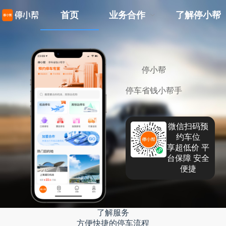
首页
业务合作
了解停小帮
停小帮
停车省钱小帮手
微信扫码预
约车位
享超低价 平
台保障 安全
便捷
了解服务
方便快捷的停车流程